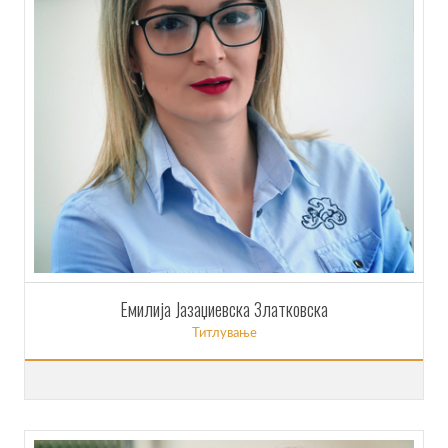
Емилија Јазаџиевска Златковска
Титлување