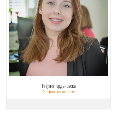
Татјана Јордановска
Контрола на квалитет