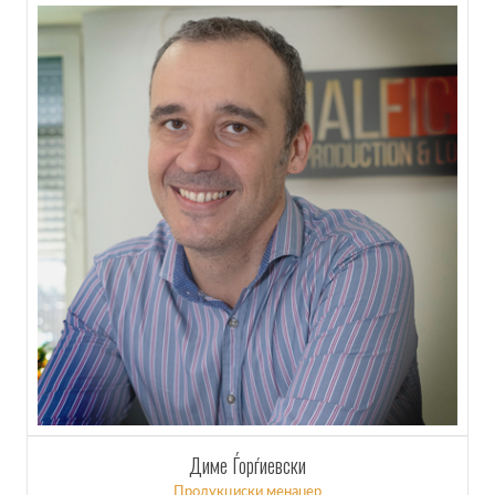
Диме Ѓорѓиевски
Продукциски менаџер