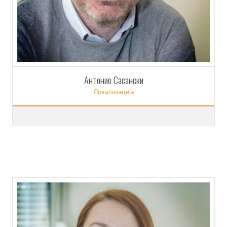
Антонио Сасански
Локализација