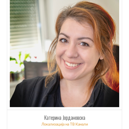
Катерина Јордановска
Локализација на ТВ Канали